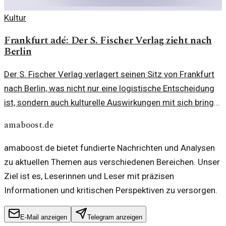
Kultur
Frankfurt adé: Der S. Fischer Verlag zieht nach
Berlin
Der S. Fischer Verlag verlagert seinen Sitz von Frankfurt
nach Berlin, was nicht nur eine logistische Entscheidung
ist, sondern auch kulturelle Auswirkungen mit sich bringt.
Diese Entwicklung unterstreicht den Wandel in der
amaboost.de
deutschen Verlagslandschaft und die zunehmende
Bedeutung Berlins als Zentrum für Literatur und Kunst.
amaboost.de bietet fundierte Nachrichten und Analysen
zu aktuellen Themen aus verschiedenen Bereichen. Unser
Ziel ist es, Leserinnen und Leser mit präzisen
Informationen und kritischen Perspektiven zu versorgen.
E-Mail anzeigen
Telegram anzeigen